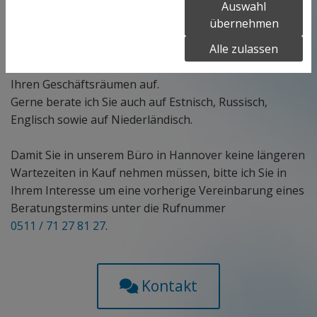
Auswahl
erwarten. Dabei gehe ich stets diskret, kompetent und
übernehmen
schnell mit Ihren Fragen und Problemen um.
Alle zulassen
Selbstverständlich suche ich Sie auf Wunsch auch in
Ihren Geschäftsräumen auf.
Gerne berate ich Sie auch auf Estnisch, Russisch,
Englisch sowie auf Niederländisch.
Damit Sie in unserem Büro in Hannover keine längeren
Wartezeiten in Kauf nehmen müssen, bitte ich Sie in
Ihrem Interesse um eine vorherige Vereinbarung eines
Beratungstermins unter die Rufnummer
0511 / 71 27 81 27
.
Kontakt