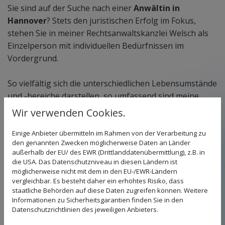
Sie sind auf der Suche nach einer
Anwältin in
Hannover
? Stets den juristischen Erfolg im Fokus,
stehen Sie in meiner Rechtsanwaltskanzlei Welsch als
Einzelperson mit individuellen Bedürfnissen im
Vordergrund.
So vielfältig sich die unterschiedlichen Lebensumstände
und -bereiche darstellen, so umfassend sind meine
Erfahrungen und Kenntnisse in den
Wir verwenden Cookies.
unterschiedlichsten Rechtsgebieten.
Einige Anbieter übermitteln im Rahmen von der Verarbeitung zu
den genannten Zwecken möglicherweise Daten an Länder
Ein spezieller
Schwerpunkt
liegt dabei auf dem
außerhalb der EU/ des EWR (Drittlanddatenübermittlung), z.B. in
Familien- und Erbrecht
. Bereits seit 2010 bin ich als
die USA. Das Datenschutzniveau in diesen Ländern ist
Anwältin tätig. Mein Studium erfolgt an der Leibniz
möglicherweise nicht mit dem in den EU-/EWR-Ländern
vergleichbar. Es besteht daher ein erhöhtes Risiko, dass
Universität Hannover, das Referendariat im OLG-Bezirk
staatliche Behörden auf diese Daten zugreifen können. Weitere
Celle.
Informationen zu Sicherheitsgarantien finden Sie in den
Datenschutzrichtlinien des jeweiligen Anbieters.