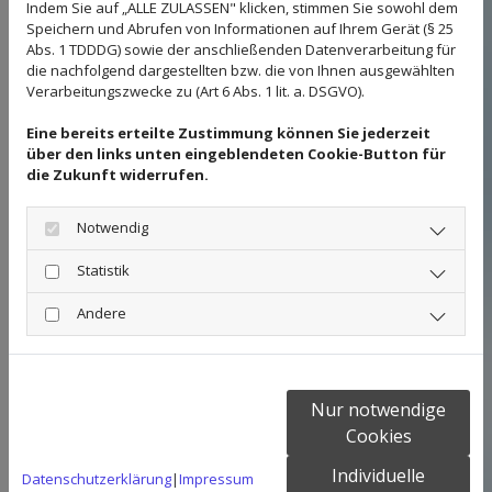
Indem Sie auf „ALLE ZULASSEN" klicken, stimmen Sie sowohl dem
Speichern und Abrufen von Informationen auf Ihrem Gerät (§ 25
Bei Fragen und Problemen rund um folgende
Abs. 1 TDDDG) sowie der anschließenden Datenverarbeitung für
Rechtsgebiete bin ich für Sie tätig:
die nachfolgend dargestellten bzw. die von Ihnen ausgewählten
Verarbeitungszwecke zu (Art 6 Abs. 1 lit. a. DSGVO).
SOZIALRECHT
ALLGEMEINES ZIVILRECHT
Eine bereits erteilte Zustimmung können Sie jederzeit
FAMILIEN- UND ERBRECHT
über den links unten eingeblendeten Cookie-Button für
MIETRECHT
die Zukunft widerrufen.
ARBEITSRECHT
VERKEHRSRECHT
Notwendig
Statistik
WICHTIGE INFORMATIONEN ZUR KANZLEI
Andere
Ich bin bundesweit tätig und nehme die Interessen
meiner Mandanten im gesamten Bundesgebiet wahr.
Innerhalb meiner Rechtsgebiete stehe ich Ihnen bei
Nur notwendige
allen Fragen zur Verfügung. Eine kompetente
Cookies
Rechtsberatung und eine sowohl gerichtliche als auch
Individuelle
Datenschutzerklärung
|
Impressum
außergerichtliche Vertretung können Sie von mir